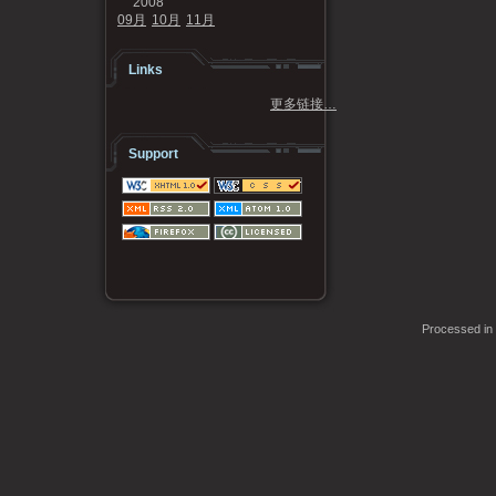
2008
09月
10月
11月
Links
更多链接…
Support
Processed in