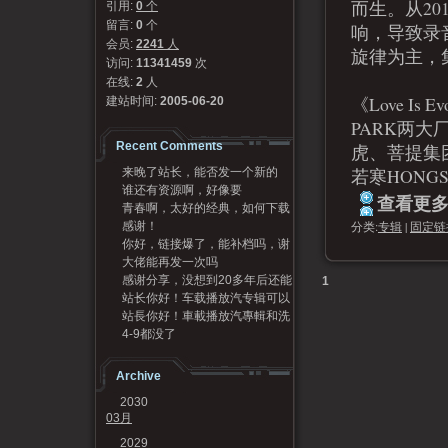
而生。从2
引用:
0
个
留言:
0
个
响，导致录
会员:
2241
人
旋律为主，集
访问:
11341459
次
在线:
2
人
《Love I
建站时间:
2005-06-20
PARK两大厂
Recent Comments
虎、菩提集团
若寒HONGSH
来晚了站长，能否发一个新的
谁还有资源啊，好像要
码？
查看更多.
青春啊，太好的经典，如何下载
分类:
专辑
|
固定链
感谢！
呢
你好，链接爆了，能补档吗，谢
大佬能再发一次吗
谢
感谢分享，没想到20多年后还能
1
站长你好！车载播放汽专辑可以
听到，谢谢[Good...
站長你好！車載播放汽專輯和洗
发我一份吗？95720...
4-9都没了
牌專輯可以發我一份嗎？...
Archive
2030
03月
2029