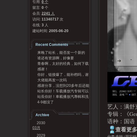
引用:
0
个
留言:
0
个
会员:
2241
人
访问:
11340717
次
在线:
3
人
建站时间:
2005-06-20
Recent Comments
来晚了站长，能否发一个新的
谁还有资源啊，好像要
码？
青春啊，太好的经典，如何下载
感谢！
呢
你好，链接爆了，能补档吗，谢
大佬能再发一次吗
谢
感谢分享，没想到20多年后还能
站长你好！车载播放汽专辑可以
听到，谢谢[Good...
站長你好！車載播放汽專輯和洗
发我一份吗？95720...
4-9都没了
牌專輯可以發我一份嗎？...
艺人：满舒
专辑：《Gent
Archive
语种：国语
2030
查看更多.
03月
2029
分类:
专辑
|
固定链