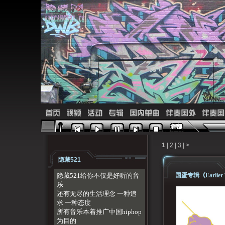
首页
视频
活动
专辑
国内单曲
伴奏国外
伴奏国
1
|
2
|
3
|
>
隐藏521
隐藏521给你不仅是好听的音
国蛋专辑《Earlier T
乐
还有无尽的生活理念 一种追
求 一种态度
所有音乐本着推广中国hiphop
为目的