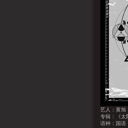
艺人：黄旭
专辑：《太
语种：国语