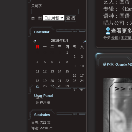
艺人：国蛋
关键字
专辑：《Earlie
语种：国语
类 型
唱片公司：
查看更多.
Calendar
分类:
专辑
|
固定链
2019年8月
日
一
二
三
四
五
六
28
29
30
31
1
2
3
4
5
6
7
8
满舒克《Gentle M
9
10
11
12
13
14
15
16
17
18
19
20
21
22
23
24
25
26
27
28
29
30
31
User Panel
登录
用户注册
Statistics
日志:
711
篇
评论:
2210
个