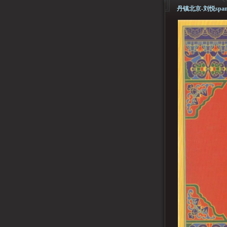
丹镇北京-刘悦sp