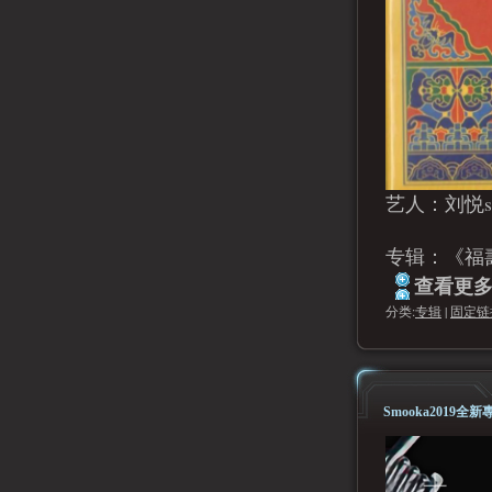
艺人：刘悦s
专辑：《福
查看更多.
分类:
专辑
|
固定链
Smooka2019