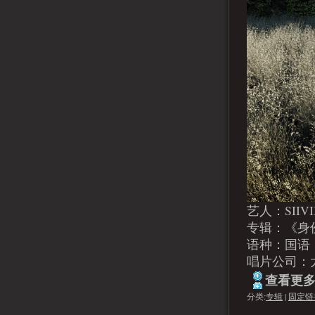
艺人：SIIV
专辑：《身
语种：国语
唱片公司：太合
查看更多.
分类:
专辑
|
固定链