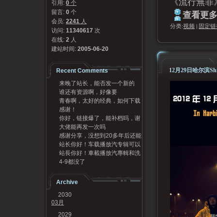
《流行無罪
引用:
0
个
查看更多.
留言:
0
个
会员:
2241
人
分类:
视频
|
固定链
访问:
11340617
次
在线:
2
人
建站时间:
2005-06-20
12月29日哈尔滨Sh
Recent Comments
来晚了站长，能否发一个新的
谁还有资源啊，好像要
码？
青春啊，太好的经典，如何下载
感谢！
呢
你好，链接爆了，能补档吗，谢
大佬能再发一次吗
谢
感谢分享，没想到20多年后还能
站长你好！车载播放汽专辑可以
听到，谢谢[Good...
站長你好！車載播放汽專輯和洗
发我一份吗？95720...
4-9都没了
牌專輯可以發我一份嗎？...
Archive
2030
03月
2029