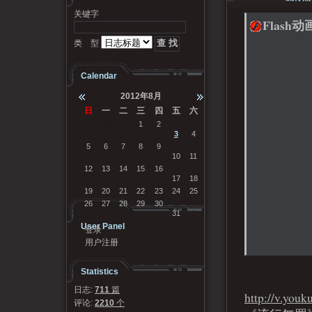
关键字
Flash动
类 型
Calendar
2012年8月
日
一
二
三
四
五
六
29
30
31
1
2
3
4
5
6
7
8
9
10
11
12
13
14
15
16
17
18
19
20
21
22
23
24
25
26
27
28
29
30
31
1
User Panel
登录
用户注册
Statistics
日志:
711
篇
http://v.yo
评论:
2210
个