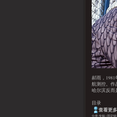
郝雨，19
航测控。作
哈尔滨反而
目录
查看更多.
分类:
专辑
|
固定链