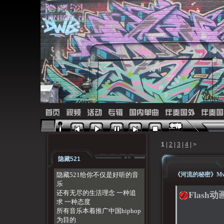
首页
视频
活动
专辑
国内单曲
伴奏国外
伴奏国
1
|
2
|
3
|
4
|
>
隐藏521
隐藏521给你不仅是好听的音
《河流的秘密》Mv 
乐
Flash动
还有无尽的生活理念 一种追
求 一种态度
所有音乐本着推广中国hiphop
为目的