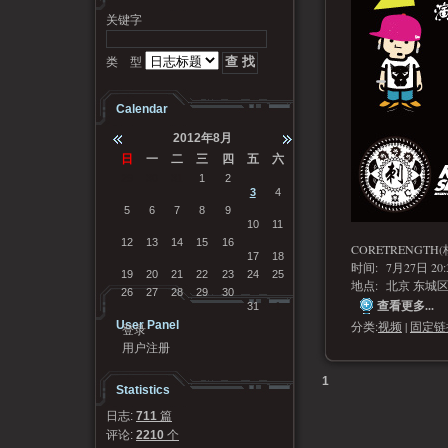
关键字
类 型
Calendar
2012年8月
日
一
二
三
四
五
六
29
30
31
1
2
3
4
5
6
7
8
9
10
11
12
13
14
15
16
CORETRENGTH
17
18
时间: 7月27日 20:30
19
20
21
22
23
24
25
地点: 北京 东城区 鼓
26
27
28
29
30
查看更多...
31
1
User Panel
分类:
视频
|
固定链
登录
用户注册
1
Statistics
日志:
711
篇
评论:
2210
个