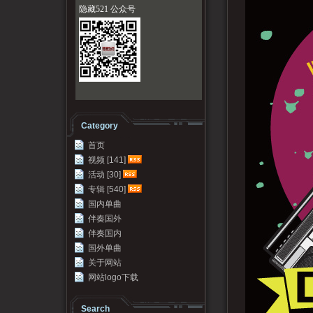
隐藏521 公众号
Category
首页
视频 [141]
活动 [30]
专辑 [540]
国内单曲
伴奏国外
伴奏国内
国外单曲
关于网站
网站logo下载
Search