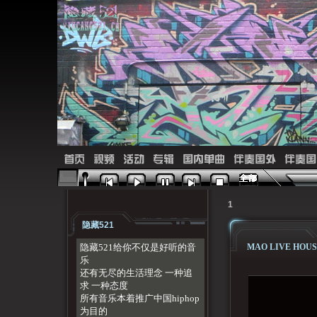
首页
视频
活动
专辑
国内单曲
伴奏国外
伴奏国
1
隐藏521
隐藏521给你不仅是好听的音
MAO LIVE HO
乐
还有无尽的生活理念 一种追
求 一种态度
所有音乐本着推广中国hiphop
为目的